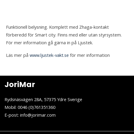
Funktionell belysning. Komplett med Zhaga-kontakt
förberedd för Smart city. Finns med eller utan styrsystem.
För mer information gå gärna in på Ljustek.
Läs mer på
www.ljustek-vakt.se
för mer information
JoriMar
Rydsnäsvägen 28A, 57375 Ydre Sverige
Mobil: 0046 (0)761351360
E-post: info@jorimar.com